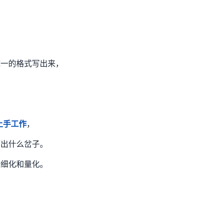
统一的格式写出来，
上手工作
，
而出什么岔子。
行细化和量化。