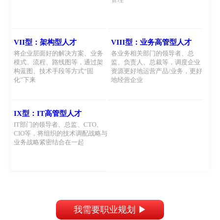
VII型：架构型人才
VIII型：业务高管型人才
将企业层面好的解决方案、业务
各业务相关部门的领导者、总
模式、流程、路线图等，通过架
监、负责人、总裁等，调度企业
构蓝图、技术手段等方式“固
资源更好地运营产品/业务，更好
化”下来
地经营企业
IX型：IT高管型人才
IT部门的领导者、总监、CTO、
CIO等，将组织的技术调配战略与
业务战略紧密结合在一起
上面没有找到与你相匹配的岗位？
我需要职业规划 ▶