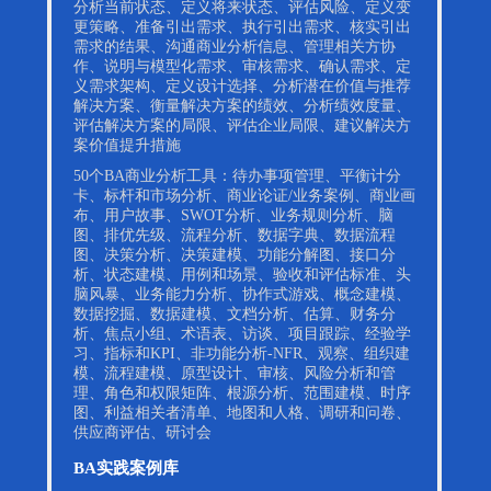
分析当前状态、定义将来状态、评估风险、定义变
更策略、准备引出需求、执行引出需求、核实引出
需求的结果、沟通商业分析信息、管理相关方协
作、说明与模型化需求、审核需求、确认需求、定
义需求架构、定义设计选择、分析潜在价值与推荐
解决方案、衡量解决方案的绩效、分析绩效度量、
评估解决方案的局限、评估企业局限、建议解决方
案价值提升措施
50个BA商业分析工具：待办事项管理、平衡计分
卡、标杆和市场分析、商业论证/业务案例、商业画
布、用户故事、SWOT分析、业务规则分析、脑
图、排优先级、流程分析、数据字典、数据流程
图、决策分析、决策建模、功能分解图、接口分
析、状态建模、用例和场景、验收和评估标准、头
脑风暴、业务能力分析、协作式游戏、概念建模、
数据挖掘、数据建模、文档分析、估算、财务分
析、焦点小组、术语表、访谈、项目跟踪、经验学
习、指标和KPI、非功能分析-NFR、观察、组织建
模、流程建模、原型设计、审核、风险分析和管
理、角色和权限矩阵、根源分析、范围建模、时序
图、利益相关者清单、地图和人格、调研和问卷、
供应商评估、研讨会
BA实践案例库