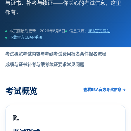
与证书、补考与续证
——你关心的考试信息，这里
都有。
本页面最后更新：2026年8月5日
信息来源：
IIBA官方网站
下载官方CBAP手册
考试概览
考试内容与考纲
考试费用
报名条件
报名流程
成绩与证书
补考与缓考
续证要求
常见问题
考试概览
查看IIBA官方考试信息 →
📝