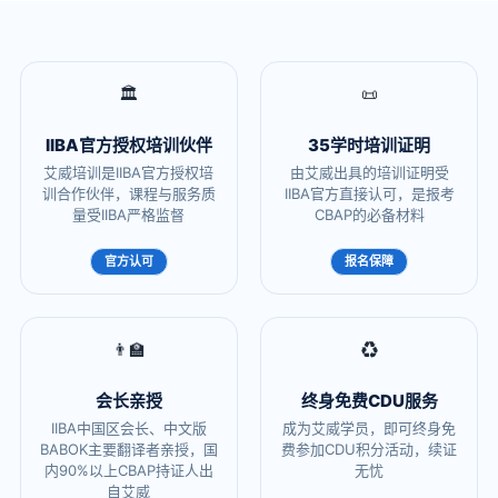
🏛️
📜
IIBA官方授权培训伙伴
35学时培训证明
艾威培训是IIBA官方授权培
由艾威出具的培训证明受
训合作伙伴，课程与服务质
IIBA官方直接认可，是报考
量受IIBA严格监督
CBAP的必备材料
官方认可
报名保障
👨‍🏫
♻️
会长亲授
终身免费CDU服务
IIBA中国区会长、中文版
成为艾威学员，即可终身免
BABOK主要翻译者亲授，国
费参加CDU积分活动，续证
内90%以上CBAP持证人出
无忧
自艾威