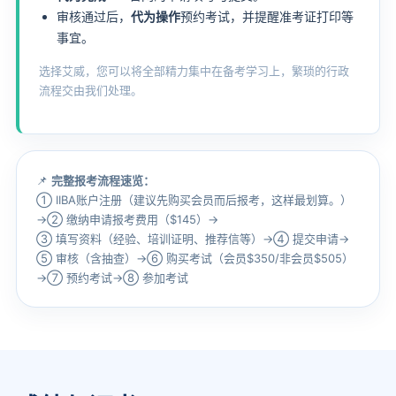
审核通过后，
代为操作
预约考试，并提醒准考证打印等
事宜。
选择艾威，您可以将全部精力集中在备考学习上，繁琐的行政
流程交由我们处理。
📌
完整报考流程速览：
① IIBA账户注册（建议先购买会员而后报考，这样最划算。）
→
② 缴纳申请报考费用（$145）
→
③ 填写资料（经验、培训证明、推荐信等）
→
④ 提交申请
→
⑤ 审核（含抽查）
→
⑥ 购买考试（会员$350/非会员$505）
→
⑦ 预约考试
→
⑧ 参加考试