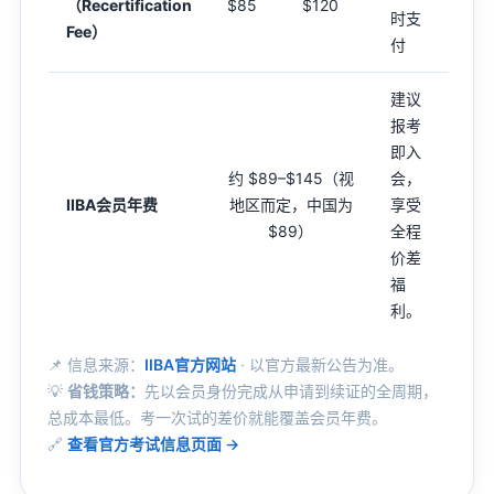
（Recertification
$85
$120
时支
Fee）
付
建议
报考
即入
约 $89–$145
（视
会，
IIBA会员年费
地区而定，中国为
享受
$89）
全程
价差
福
利。
📌 信息来源：
IIBA官方网站
· 以官方最新公告为准。
💡
省钱策略：
先以会员身份完成从申请到续证的全周期，
总成本最低。考一次试的差价就能覆盖会员年费。
🔗
查看官方考试信息页面 →