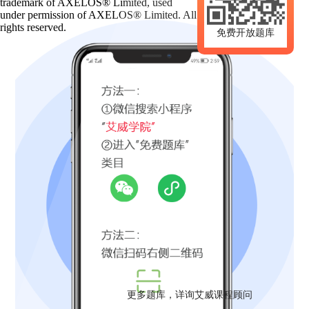
trademark of AXELOS® Limited, used
under permission of AXELOS® Limited. All
rights reserved.
免费开放题库
更多题库，详询艾威课程顾问