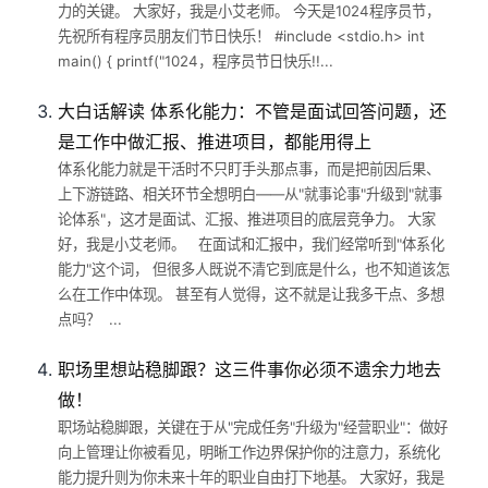
力的关键。 大家好，我是小艾老师。 今天是1024程序员节，
先祝所有程序员朋友们节日快乐！ #include <stdio.h> int
main() { printf("1024，程序员节日快乐!!...
大白话解读 体系化能力：不管是面试回答问题，还
是工作中做汇报、推进项目，都能用得上
体系化能力就是干活时不只盯手头那点事，而是把前因后果、
上下游链路、相关环节全想明白——从"就事论事"升级到"就事
论体系"，这才是面试、汇报、推进项目的底层竞争力。 大家
好，我是小艾老师。 在面试和汇报中，我们经常听到"体系化
能力"这个词， 但很多人既说不清它到底是什么，也不知道该怎
么在工作中体现。 甚至有人觉得，这不就是让我多干点、多想
点吗？ ...
职场里想站稳脚跟？这三件事你必须不遗余力地去
做！
职场站稳脚跟，关键在于从"完成任务"升级为"经营职业"：做好
向上管理让你被看见，明晰工作边界保护你的注意力，系统化
能力提升则为你未来十年的职业自由打下地基。 大家好，我是