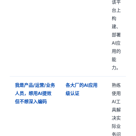
该平
台上
构
建、
部署
AI应
用的
能
力。
我是产品/运营/业务
各大厂的AI应用
熟练
人员，想用AI提效
级认证
使用
但不想深入编码
AI工
具解
决实
际业
务问