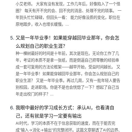
小艾老师。 大家有没有发现，工作几年后，好像陷入了一个怪
圈？ 每天有开不完的会、回不完的消息、处理不完的琐事。 一
年到头忙忙碌碌，但回头一看： 能力好像没质的变化，职位在
原地踏步，收入也增长缓慢。...
又是一年毕业季！如果能穿越回毕业那年，你会怎
么规划自己的职业生涯？
种一棵树最好的时间是十年前，其次是现在。无论你工作了几
年，考证的本质不是拿一张纸，而是倒逼自己把零散的经验串
成一套可复用的方法论框架——越早开始，受益时间越长。 又
是一年毕业季！如果能穿越回毕业那年，你会怎么规划自己的
职业生涯？ 又是一年毕业季。再过几周，又有一批年轻人要告
别校园，走进职场。你是不是也会恍惚了一下？想起了自己当
年走出校门的样子？...
我眼中最好的学习成长方式：承认AI，也看清自
己，还有就是学习一定要有输出
AI时代，学习的本质不在于信息获取的速度，而在于能否完
成"输入→消化→输出"的完整闭环。这篇文章聊透了AI的边界、