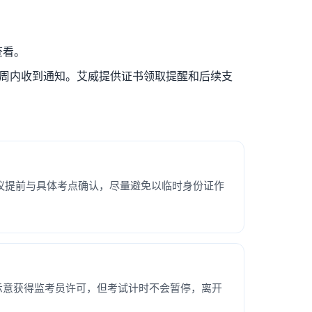
查看。
过考试后数周内收到通知。艾威提供证书领取提醒和后续支
但建议提前与具体考点确认，尽量避免以临时身份证作
举手示意获得监考员许可，但考试计时不会暂停，离开