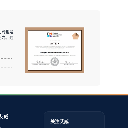
同时也是
能力。通
艾威
关注艾威