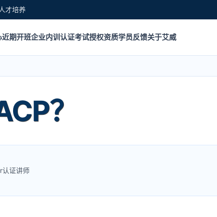
人才培养
心
近期开班
企业内训
认证考试
授权资质
学员反馈
关于艾威
ACP？
ter认证讲师