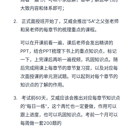
大致内容和体系即可；
2.
“5A”
正式面授班开始了，艾威会推出
之父张老师
和吴老师的每章节的梳理重点的课程。
可以在开课前看一遍，课后老师会发出精讲的
PPT
PPT
，结合
梳理下书上的重点知识点，标记
一下，上完课后再听一遍视频，巩固知识点。随
后完成网课上每章节的章节复习提，以及对应每
次面授课的单元测试题。可以起到对每个章节的
知识点的了解的作用。
3.
60
考试前
天，艾威应该会推出对应每章节知识点
“
”
的
每日一练
，这个再忙也一定要做，作用可以
跟上进度，也可以巩固知识点。考前一个月可以
200
每周做一套
题的