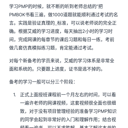
PMP
”
学习
的时候，就不断的听到老师总结的
把
PMBOK
1000
书看三遍，做
道题就能顺利通过考试的名
言。实践是验证真理的_标准，可以说老师说的完全正
2
确。根据艾威的学习进度，每天抽出
小时的学习时
间，完成网课的每章节的课后习题和每日一练，考前
做几套仿真模拟练习题，肯定能通过考试。
对每个新备考的学员来说，艾威的学习体系是非常全
面和系统的。只要跟上进度，证书是逃不掉的。
备考的学习一般可以分三个阶段：
1.
正式上面授班课程前一个月左右的时间，可以看
一遍许老师的网课视频，这套视频很全面也很细
PMP
致，对于没有项目管理经验的准备学习
知识
的同学会起到非常好的入门和理解作用；结合视
频看一遍书，可以不求胜解，基本了解这本书的