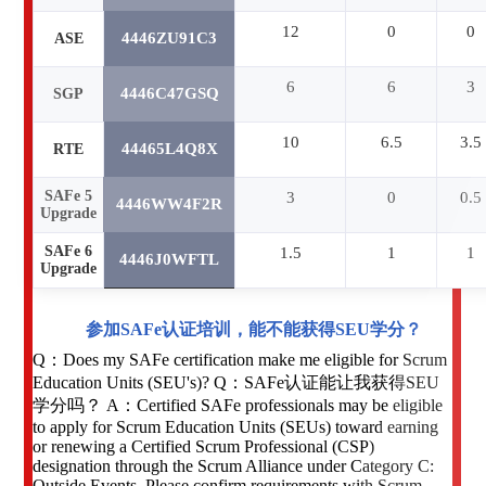
12
0
0
4446ZU91C3
ASE
6
6
3
4446C47GSQ
SGP
10
6.5
3.5
44465L4Q8X
RTE
SAFe 5
3
0
0.5
4446WW4F2R
Upgrade
SAFe 6
1.5
1
1
4446J0WFTL
Upgrade
参加SAFe认证培训，能不能获得SEU学分？
Q：Does my SAFe certification make me eligible for Scrum
Education Units (SEU's)? Q：SAFe认证能让我获得SEU
学分吗？ A：Certified SAFe professionals may be eligible
to apply for Scrum Education Units (SEUs) toward earning
or renewing a Certified Scrum Professional (CSP)
designation through the Scrum Alliance under Category C:
Outside Events. Please confirm requirements with Scrum