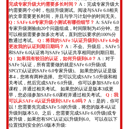
完成专家升级大约需要多长时间？
A：完成专家升级大
约需要两个小时，包括升级测试。阅读与SAFe 6.0相关
的文章需要更长时间，并且与学习计划中的时间无关。
Q：SAFe 6.0专家升级小测试有哪些细节？
A: SAFe 6.0
专家升级测验由20个问题组成，时间限制为45分钟。您
可以根据需要参加多次考试，直到您以要求的100%分
数通过考试。
Q：将我的SAFe 5认证升级到SAFe 6.0会
更改我的认证到期日期吗？
A：不会。升级后，SAFe 5
和SAFe 6.0认证将与SAFe 5认证共享相同的到期日期。
Q：如果我有较旧的认证，如何升级到6.0？
A：对于
SAFe 5认证，所有需要做的就是SAFe 6.0升级(或
SPC(T)认证的SAFe 6.0专家升级)。 如果您的认证是版
本4，您将有两种选择。 您可以完成SAFe 5.0升级和相
关考试，然后完成SAFe 6.0升级。 你可以参加SAFe 6.0
课程，并通过相关考试。 如果您的认证是版本3或更
早，您必须参加SAFe 6.0课程并通过相关考试。
Q：我
可以从SAFe 4认证升级到SAFe 6.0吗？
A：是的，你可
以！您需要先完成SAFe 5.0的升级，将您的版本4认证
升级到版本5.0。之后，您需要完成SAFe 6.0升级(或专
家升级，如果您有SPC认证)以升级到6.0。 可以在以下
位置找到安全的5.0版本升级: