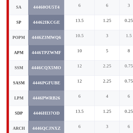
6
6
3
44460OU5T4
SA
13.5
1.25
0.2
44462IKCGE
SP
10.5
3
1.5
4446Z3MWQ6
POPM
10
5
8
4446TPZWMF
APM
12
2.25
0.7
4446CQX5MO
SSM
12
2.25
0.7
4446PGFUBE
SASM
6
4
6
4446PWRB26
LPM
13.5
1.25
0.2
4446HI37OD
SDP
6
3
6
4446QCJNXZ
ARCH