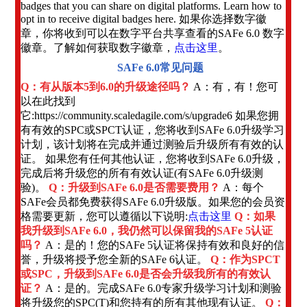
badges that you can share on digital platforms. Learn how to
opt in to receive digital badges here. 如果你选择数字徽
章，你将收到可以在数字平台共享查看的SAFe 6.0 数字
徽章。了解如何获取数字徽章，
点击这里
。
SAFe 6.0常见问题
Q：有从版本5到6.0的升级途径吗？
A：有，有！您可
以在此找到
它:https://community.scaledagile.com/s/upgrade6 如果您拥
有有效的SPC或SPCT认证，您将收到SAFe 6.0升级学习
计划，该计划将在完成并通过测验后升级所有有效的认
证。 如果您有任何其他认证，您将收到SAFe 6.0升级，
完成后将升级您的所有有效认证(有SAFe 6.0升级测
验)。
Q：升级到SAFe 6.0是否需要费用？
A：每个
SAFe会员都免费获得SAFe 6.0升级版。如果您的会员资
格需要更新，您可以遵循以下说明:
点击这里
Q：如果
我升级到SAFe 6.0，我仍然可以保留我的SAFe 5认证
吗？
A：是的！您的SAFe 5认证将保持有效和良好的信
誉，升级将授予您全新的SAFe 6认证。
Q：作为SPCT
或SPC，升级到SAFe 6.0是否会升级我所有的有效认
证？
A：是的。完成SAFe 6.0专家升级学习计划和测验
将升级您的SPC(T)和您持有的所有其他现有认证。
Q：