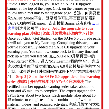
Studio. Once logged in, you’ll see a SAFe 6.0 upgrade
banner at the top of the page. Click on the banner or you can
follow this direct link to the upgrade page. 首选，你需要登
录SAFe® Studio平台。登录后你可以再页面顶部看到
SAFe 6.0的横幅Banner。点击横幅Bnaner或者直接
点击
这里
到达升级页面
Step 2 | Add the upgrade to your
learning plan 步骤2 | 添加升级模块到你的学习计划
Once you click “Get Started” on the SAFe 6.0 upgrade page,
it will take you to My Learning. Completing this step means
you’ve successfully added the SAFe 6.0 upgrade to your
learning plan. You can now come back to it at any time and
pick up where you left off. 点击SAFe 6.0升级页面中的
“Get Started” 按钮，进入“My Learning我的学习”。完成
这步意味着你已成功添加SAFe 6.0升级模块到你的学习
计划。你可以任何时候回来在你停下的地方继续开始学
习。
Step 3 | Start the SAFe 6.0 upgrade online learning
series 步骤3 | 开始在线学习SAFe 6.0升级模块
The
certified member upgrade learning series takes about one
hour and 45 minutes to complete. The expert upgrade for
SPCs takes about two hours. Each module takes about 10 –
15 minutes to complete and is a combination of written
material, videos, and required activities. 完成升级学习大概