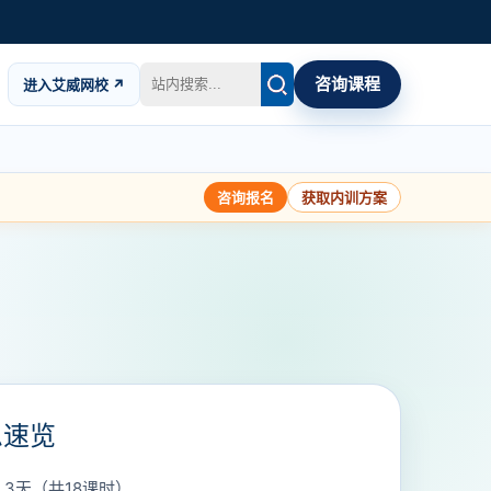
咨询课程
进入艾威网校 ↗
咨询报名
获取内训方案
息速览
：
3天（共18课时）