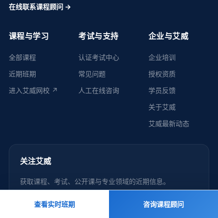
在线联系课程顾问 →
课程与学习
考试与支持
企业与艾威
全部课程
认证考试中心
企业培训
近期班期
常见问题
授权资质
进入艾威网校 ↗
人工在线咨询
学员反馈
关于艾威
艾威最新动态
关注艾威
获取课程、考试、公开课与专业领域的近期信息。
微信公众号
微信视频号
查看实时班期
咨询课程顾问