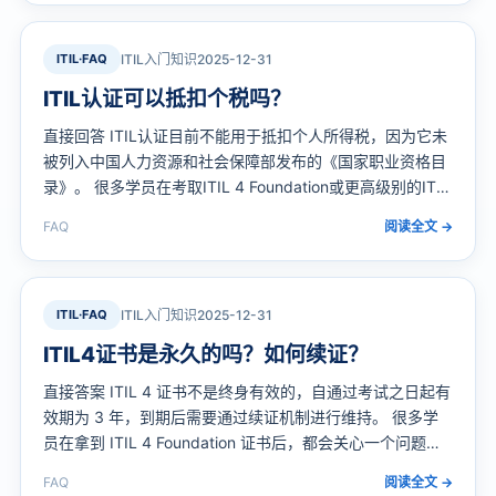
ITIL·FAQ
ITIL入门知识
2025-12-31
ITIL认证可以抵扣个税吗？
直接回答 ITIL认证目前不能用于抵扣个人所得税，因为它未
被列入中国人力资源和社会保障部发布的《国家职业资格目
录》。 很多学员在考取ITIL 4 Foundation或更高级别的ITIL
认证后，都会关心一个问题：这张国际认可的证书能不能像
FAQ
阅读全文 →
国内的软考证书那样抵扣个税？下面我们从政策依据、证书
类型和投资回报三个角…
ITIL·FAQ
ITIL入门知识
2025-12-31
ITIL4证书是永久的吗？如何续证？
直接答案 ITIL 4 证书不是终身有效的，自通过考试之日起有
效期为 3 年，到期后需要通过续证机制进行维持。 很多学
员在拿到 ITIL 4 Foundation 证书后，都会关心一个问题：
证书到底能用多久？过期了怎么办？ 这确实是职业发展中值
FAQ
阅读全文 →
得提前规划的一件事。本文将围绕 ITIL 4 证书的有效期、续