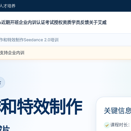
人才培养
心
近期开班
企业内训
认证考试
授权资质
学员反馈
关于艾威
作和特效制作Seedance 2.0培训
｜ 支持企业内训
片
作和特效制作
关键信
课程时长：2
✓
成片