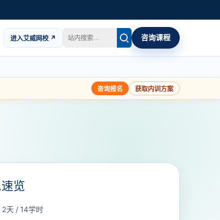
咨询课程
进入艾威网校 ↗
咨询报名
获取内训方案
息速览
天 / 14学时