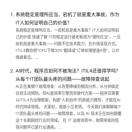
系统稳定是理所应当，宕机了就是重大事故，作为
IT人如何证明自己的价值？
系统稳定是理所应当，一宕机就是重大事故？IT人如何证明自
己的价值 快速了解 IT的稳定运行被老板视为"理所应当"，一旦
宕机就是重大事故——问题不在技术能力，在价值呈现方式。
ITIL4教你把"CPU下降30%"翻译成"订单处理提速4倍"，让价
值被看见。...
AI时代，程序员如何不被淘汰？ITIL4还值得学吗？
从每个IT团队最头疼的问题——故障排查说起
AI正在重塑IT故障排查：从告警降噪到根因分析，从分钟级定
位到主动预防。但AI是效率引擎而非替代方案——程序员需要
以ITIL4为治理框架，构建“人机协作”的新能力模型，才能在AI
时代持续增值。 大家好，我是小艾老师。 今天我们来聊聊每个
IT团队最头疼的问题——故障排查，以及 AI 技术正在如何颠覆
这个长期困扰行业的领域。 在 IT 运维场景中，故障排查的低
效问题早已是行业通病。...