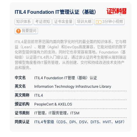
ITIL4 Foundation IT管理认证（基础）
知识体系
考证须知
证书含金量
培训大纲
3分钟小视频
我要提问
ITIL4是目前世界范围内面向数字化时代的最全面的知识体系，它与精
益（Lean）、敏捷（Agile）和DevOps高度兼容，它能对组织的数字
化转型提供强有力的支持，同时它也非常容易落地。Foundation（基
础级）认证是ITIL4的入门级认证，通过该认证的考生能够从端到端运
营模型角度看待IT服务管理，从而创建、交付和持续改进技术支持产
品和服务。
中文名
ITIL4 Foundation IT管理（基础）认证
英文名
Information Technology Infrastructure Library
英文简称
ITIL4
颁证机构
PeopleCert & AXELOS
证书类别
IT管理，IT服务管理，ITSM
同类认证
ITIL4专家级（CDS、DPI、DSV、DITS、HVIT、MSF）