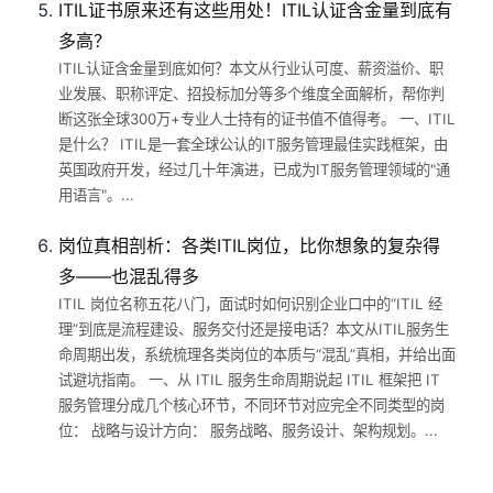
ITIL证书原来还有这些用处！ITIL认证含金量到底有
多高？
ITIL认证含金量到底如何？本文从行业认可度、薪资溢价、职
业发展、职称评定、招投标加分等多个维度全面解析，帮你判
断这张全球300万+专业人士持有的证书值不值得考。 一、ITIL
是什么？ ITIL是一套全球公认的IT服务管理最佳实践框架，由
英国政府开发，经过几十年演进，已成为IT服务管理领域的"通
用语言"。...
岗位真相剖析：各类ITIL岗位，比你想象的复杂得
多——也混乱得多
ITIL 岗位名称五花八门，面试时如何识别企业口中的“ITIL 经
理”到底是流程建设、服务交付还是接电话？本文从ITIL服务生
命周期出发，系统梳理各类岗位的本质与“混乱”真相，并给出面
试避坑指南。 一、从 ITIL 服务生命周期说起 ITIL 框架把 IT
服务管理分成几个核心环节，不同环节对应完全不同类型的岗
位： 战略与设计方向： 服务战略、服务设计、架构规划。...