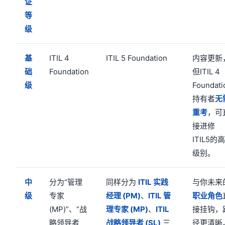
证
等
级
基
ITIL 4
ITIL 5 Foundation
内容更新
础
Foundation
但ITIL 4
级
Foundati
持有者
无
重考
，可
接进修
ITIL5的
级别。
中
分为“管理
同样分为
ITIL
实践
与你未来
级
专家
经理 (PM)
、
ITIL 管
职业角色
(MP)”、“战
理专家 (MP)
、
ITIL
接挂钩，
略领导者
战略领导者 (SL)
三
径更清晰