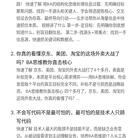
路！ 快速了解 用BA的结构化思维处理信息过载：先明确目标
聚焦问题、找到一手源头和关键人、学会筛选提炼核心、交叉
验证去伪存真、最终导向行动——五步法帮你从海量信息中快
速抓住本质。 视频讲了什么 第一步-定目标：先明确你到底想
知道什么，别盲目翻信息。 第二步-找源头+筛重点：找到一手
信息源，快速抓关键词和数据点。...
你真的看懂京东、美团、淘宝的这场外卖大战了
吗？BA思维教你直击核心
快速了解 京东、美团、淘宝的外卖大战打了4个多月，表面是
补贴竞争，本质是平台核心需求博弈——用BA思维拆解，你会
发现每个平台的真实目标完全不同，补贴不是亏损而是战略投
资。 BA思维教你直击核心 四个多月了，京东、美团、淘宝的
这场外卖大战，你真的看懂了吗？...
不会写代码不是最可怕的，最可怕的是技术人只顾
写代码
快速了解 技术人最大的瓶颈不是技能不足，而是缺乏业务意
识。从被动接需求到主动理解业务，培养BA思维是IT人从工具