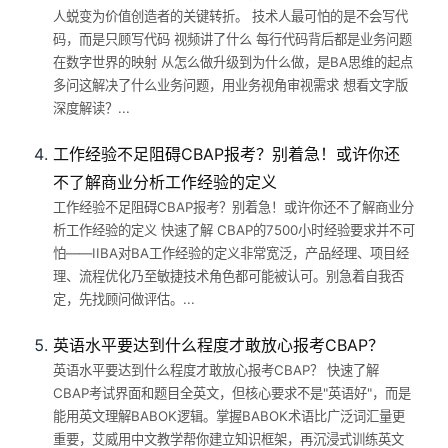
人蜕变为价值创造者的关键转折。 技术人最可怕的是不会写代
码，而是只顾写代码 视频讲了什么 每行代码背后都是业务问题
在数字世界的映射 从怎么做升级到为什么做，是BA思维的起点
多问这解决了什么业务问题，用业务视角审视需求 想看文字版
深度解读？...
工作经验不足阻碍CBAP报考？别着急！或许你还
不了解商业分析工作经验的定义
工作经验不足阻碍CBAP报考？别着急！或许你还不了解商业分
析工作经验的定义 快速了解 CBAP的7500小时经验要求并不可
怕——IIBA对BA工作经验的定义非常宽泛，产品经理、项目经
理、流程优化乃至敏捷技术角色都可能被认可。别急着自我否
定，先找顾问做评估。...
英语水平要达到什么程度才敢放心报考CBAP？
英语水平要达到什么程度才敢放心报考CBAP？ 快速了解
CBAP考试界面和题目全英文，但核心要求不是"英语好"，而是
能用英文理解BABOK逻辑。掌握BABOK术语比广泛词汇量更
重要，艾威用中文教学帮你建立知识框架，再沉浸式训练英文