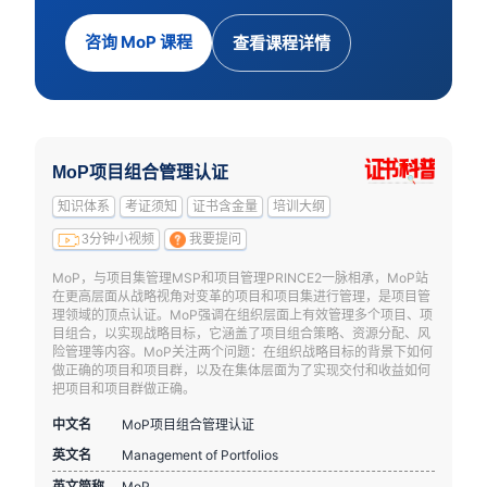
咨询 MoP 课程
查看课程详情
MoP项目组合管理认证
知识体系
考证须知
证书含金量
培训大纲
3分钟小视频
我要提问
MoP，与项目集管理MSP和项目管理PRINCE2一脉相承，MoP站
在更高层面从战略视角对变革的项目和项目集进行管理，是项目管
理领域的顶点认证。MoP强调在组织层面上有效管理多个项目、项
目组合，以实现战略目标，它涵盖了项目组合策略、资源分配、风
险管理等内容。MoP关注两个问题：在组织战略目标的背景下如何
做正确的项目和项目群，以及在集体层面为了实现交付和收益如何
把项目和项目群做正确。
中文名
MoP项目组合管理认证
英文名
Management of Portfolios
英文简称
MoP