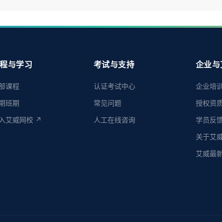
程与学习
考试与支持
企业与
部课程
认证考试中心
企业培
期班期
常见问题
授权资
入艾威网校 ↗
人工在线咨询
学员反
关于艾
艾威最