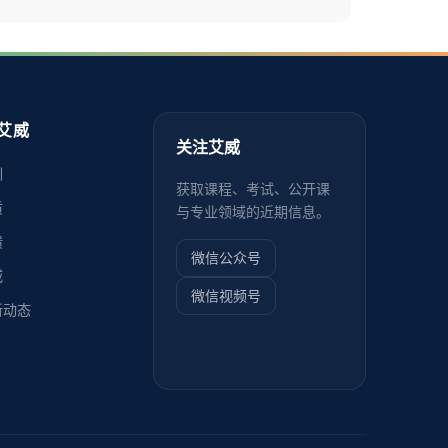
艾威
关注艾威
训
获取课程、考试、公开课
质
与专业领域的近期信息。
馈
微信公众号
威
微信视频号
新动态