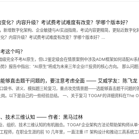
异对比！结构变化？内容升级？考试费考试难度有改变？学哪个版本好？
N"结构，新增数字化架构、企业敏捷与AI实战指南，考试内容更精简，更贴近数字
！结构变化？内容升级？考试费考试难度有改变？学哪个版本好？...
0考这个吗？
1基础级完全不考AI原生，但L2鉴定级会在情景案例中涉及ADM框架如何适配A
趋势》报告中指出："AI原生"将成为未来三年企业IT投资的核心方向。 那么问题来了
面选能够直击题干问题的，要注意考虑全面 —— 艾威学友：陈飞龙
：围绕口袋书、讲义、模拟题三轮复习，重点攻克情景题——选能够直击题干问题
岗。以下是自己的一些经验总结。 一、关于复习 TOGAF的详细资料在The O
织、技术三维认知 —— 作者：黑马过林
业、组织、技术三维认知的有机融合。TOGAF企业架构方法论帮助架构师从
程师，在职业生涯的前 10 几年里，一直注重 IT 架构设计和推动三高系统工