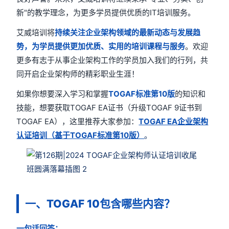
新"的教学理念，为更多学员提供优质的IT培训服务。
艾威培训将
持续关注企业架构领域的最新动态与发展趋
势，为学员提供更加优质、实用的培训课程与服务
。欢迎
更多有志于从事企业架构工作的学员加入我们的行列，共
同开启企业架构师的精彩职业生涯！
如果你想要深入学习和掌握
TOGAF标准第10版
的知识和
技能，想要获取TOGAF EA证书（升级TOGAF 9证书到
TOGAF EA），这里推荐大家参加：
TOGAF EA企业架构
认证培训（基于TOGAF标准第10版）
。
一、TOGAF 10包含哪些内容？
一句话回答：