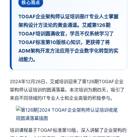
核心观点
TOGAF企业架构师认证培训是IT专业人士掌握
架构设计方法论的黄金通道。艾威第126期
TOGAF培训圆满收官，学员不仅系统学习了
TOGAF标准第10版核心知识，更获得了将
ADM架构开发方法应用于企业数字化转型的实
战能力。
2024年12月26日，艾威培训迎来了第126期TOGAF企业
架构师认证培训的圆满落幕。本次培训为期四天，吸引了
来自不同领域的IT专业人士和企业高管的积极参与。
培训课程基于TOGAF标准第10版，深入讲解了企业架构的