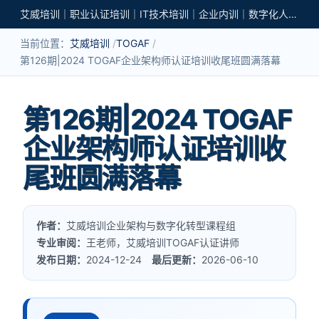
艾威培训｜职业认证培训｜IT技术培训｜企业内训｜数字化人才培养
当前位置：
艾威培训
TOGAF
第126期|2024 TOGAF企业架构师认证培训收尾班圆满落幕
第126期|2024 TOGAF
企业架构师认证培训收
尾班圆满落幕
作者：
艾威培训企业架构与数字化转型课程组
专业审阅：
王老师，艾威培训TOGAF认证讲师
发布日期：
2024-12-24
最后更新：
2026-06-10