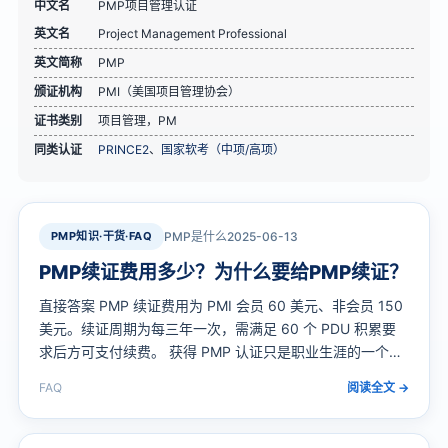
中文名
PMP项目管理认证
英文名
Project Management Professional
英文简称
PMP
颁证机构
PMI（美国项目管理协会）
证书类别
项目管理，PM
同类认证
PRINCE2
、
国家软考（中项/高项）
PMP知识·干货·FAQ
PMP是什么
2025-06-13
PMP续证费用多少？为什么要给PMP续证？
直接答案 PMP 续证费用为 PMI 会员 60 美元、非会员 150
美元。续证周期为每三年一次，需满足 60 个 PDU 积累要
求后方可支付续费。 获得 PMP 认证只是职业生涯的一个里
程碑，保持认证的持续有效同样重要。PMP 认证有效期为三
FAQ
阅读全文 →
年，需要按时续证。很多持证人对续证费用和续证的必要性
有所疑惑，本…