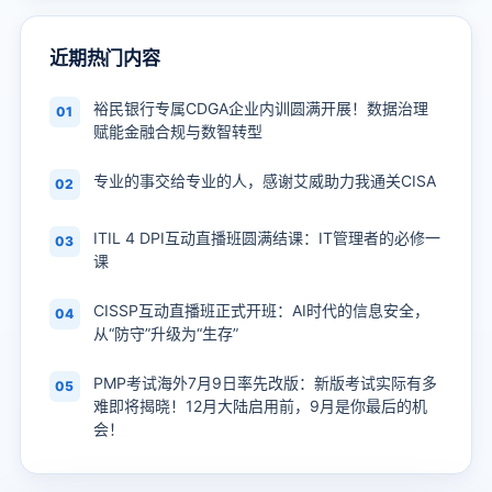
近期热门内容
裕民银行专属CDGA企业内训圆满开展！数据治理
01
赋能金融合规与数智转型
专业的事交给专业的人，感谢艾威助力我通关CISA
02
ITIL 4 DPI互动直播班圆满结课：IT管理者的必修一
03
课
CISSP互动直播班正式开班：AI时代的信息安全，
04
从“防守”升级为“生存”
PMP考试海外7月9日率先改版：新版考试实际有多
05
难即将揭晓！12月大陆启用前，9月是你最后的机
会！