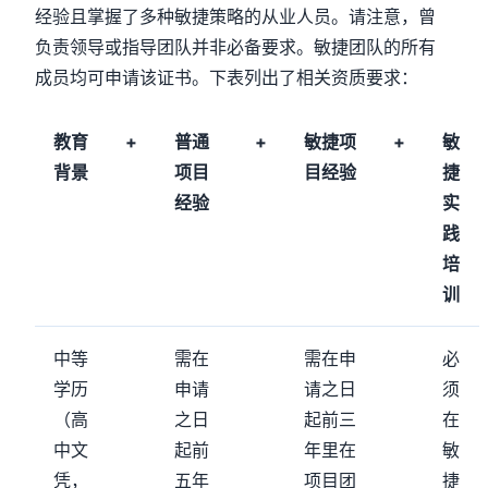
经验且掌握了多种敏捷策略的从业人员。请注意，曾
负责领导或指导团队并非必备要求。敏捷团队的所有
成员均可申请该证书。下表列出了相关资质要求：
教育
+
普通
+
敏捷项
+
敏
背景
项目
目经验
捷
经验
实
践
培
训
中等
需在
需在申
必
学历
申请
请之日
须
（高
之日
起前三
在
中文
起前
年里在
敏
凭，
五年
项目团
捷