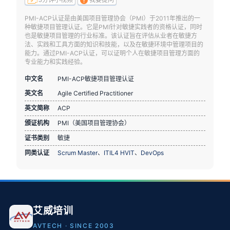
3分钟小视频
我要提问
PMI-ACP认证是由美国项目管理协会（PMI）于2011年推出的一
种敏捷项目管理认证。它是PMI针对敏捷实践者的资格认证，同时
也是敏捷项目管理的行业标准。该认证旨在评估从业者在敏捷方
法、实践和工具方面的知识和技能，以及在敏捷环境中管理项目的
能力。通过PMI-ACP认证，可以证明个人在敏捷项目管理方面的
专业能力和实践经验。
中文名
PMI-ACP敏捷项目管理认证
英文名
Agile Certified Practitioner
英文简称
ACP
颁证机构
PMI（美国项目管理协会）
证书类别
敏捷
同类认证
Scrum Master
、
ITIL4 HVIT
、
DevOps
艾威培训
AVTECH · SINCE 2003