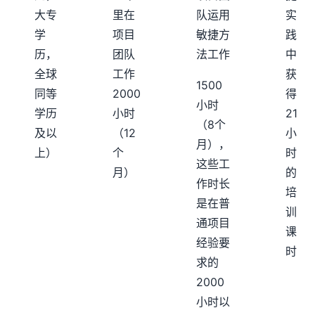
大专
里在
队运用
实
学
项目
敏捷方
践
历，
团队
法工作
中
全球
工作
获
1500
同等
2000
得
小时
学历
小时
21
（8个
及以
（12
小
月），
上）
个
时
这些工
月）
的
作时长
培
是在普
训
通项目
课
经验要
时
求的
2000
小时以