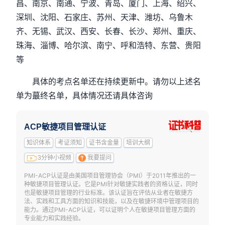
昌、南京、南通、宁波、青岛、厦门、上海、绍兴、
深圳、沈阳、石家庄、苏州、天津、潍坊、乌鲁木
齐、无锡、武汉、西安、长春、长沙、郑州、重庆、
珠海、淄博、哈尔滨、南宁、呼和浩特、东营、贵阳
等
具体的考点名单还在持续更新中。请勿以上述名
单为蕞终名单，具体情况还请具体咨询
ACP敏捷项目管理认证
知识体系
考证须知
证书含金量
培训大纲
3分钟小视频
我要提问
PMI-ACP认证是由美国项目管理协会（PMI）于2011年推出的一
种敏捷项目管理认证。它是PMI针对敏捷实践者的资格认证，同时
也是敏捷项目管理的行业标准。该认证旨在评估从业者在敏捷方
法、实践和工具方面的知识和技能，以及在敏捷环境中管理项目的
能力。通过PMI-ACP认证，可以证明个人在敏捷项目管理方面的
专业能力和实践经验。