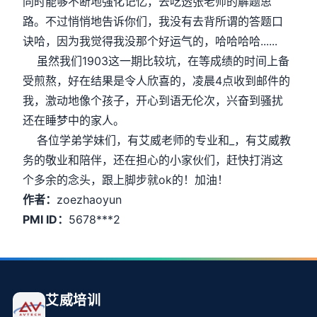
同时能够不断地强化记忆，去吃透张老师的解题思
路。不过悄悄地告诉你们，我没有去背所谓的答题口
诀哈，因为我觉得我没那个好运气的，哈哈哈哈......
虽然我们1903这一期比较坑，在等成绩的时间上备
受煎熬，好在结果是令人欣喜的，凌晨4点收到邮件的
我，激动地像个孩子，开心到语无伦次，兴奋到骚扰
还在睡梦中的家人。
各位学弟学妹们，有艾威老师的专业和_，有艾威教
务的敬业和陪伴，还在担心的小家伙们，赶快打消这
个多余的念头，跟上脚步就ok的！加油！
作者：
zoezhaoyun
PMI ID：
5678***2
艾威培训