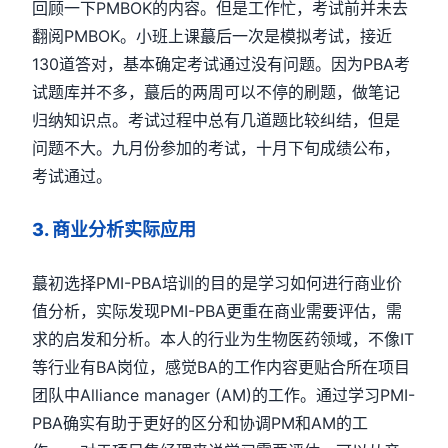
回顾一下
PMBOK
的内容。但是工作忙，考试前并未去
翻阅
PMBOK
。小班上课蕞后一次是模拟考试，接近
130
道答对，基本确定考试通过没有问题。因为
PBA
考
试题库并不多，蕞后的两周可以不停的刷题，做笔记
归纳知识点。考试过程中总有几道题比较纠结，但是
问题不大。九月份参加的考试，十月下旬成绩公布，
考试通过。
3.
商业分析实际应用
蕞初选择
PMI-PBA
培训的目的是学习如何进行商业价
值分析，实际发现
PMI-PBA
更重在商业需要评估，需
求的启发和分析。本人的行业为生物医药领域，不像
IT
等行业有
BA
岗位，感觉
BA
的工作内容更贴合所在项目
团队中
Alliance manager (AM)
的工作。通过学习
PMI-
PBA
确实有助于更好的区分和协调
PM
和
AM
的工