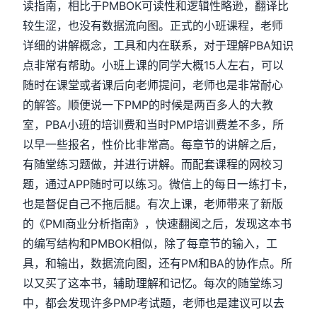
读指南，相比于
PMBOK
可读性和逻辑性略逊，翻译比
较生涩，也没有数据流向图。正式的小班课程，老师
详细的讲解概念，工具和内在联系，对于理解
PBA
知识
点非常有帮助。小班上课的同学大概
15
人左右，可以
随时在课堂或者课后向老师提问，老师也是非常耐心
的解答。顺便说一下
PMP
的时候是两百多人的大教
室，
PBA
小班的培训费和当时
PMP
培训费差不多，所
以早一些报名，性价比非常高。每章节的讲解之后，
有随堂练习题做，并进行讲解。而配套课程的网校习
题，通过
APP
随时可以练习。微信上的每日一练打卡，
也是督促自己不拖后腿。有次上课，老师带来了新版
的《
PMI
商业分析指南》，快速翻阅之后，发现这本书
的编写结构和
PMBOK
相似，除了每章节的输入，工
具，和输出，数据流向图，还有
PM
和
BA
的协作点。所
以又买了这本书，辅助理解和记忆。每次的随堂练习
中，都会发现许多
PMP
考试题，老师也是建议可以去