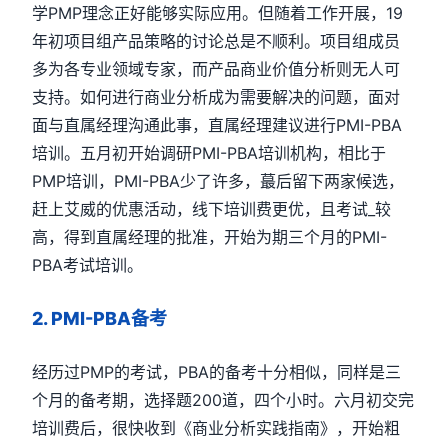
学
PMP
理念正好能够实际应用。但随着工作开展，
19
年初项目组产品策略的讨论总是不顺利。项目组成员
多为各专业领域专家，而产品商业价值分析则无人可
支持。如何进行商业分析成为需要解决的问题，面对
面与直属经理沟通此事，直属经理建议进行
PMI-PBA
培训。五月初开始调研
PMI-PBA
培训机构，相比于
PMP
培训，
PMI-PBA
少了许多，蕞后留下两家候选，
赶上艾威的优惠活动，线下培训费更优，且考试_较
高，得到直属经理的批准，开始为期三个月的
PMI-
PBA
考试培训。
2. PMI-PBA
备考
经历过
PMP
的考试，
PBA
的备考十分相似，同样是三
个月的备考期，选择题
200
道，四个小时。六月初交完
培训费后，很快收到《商业分析实践指南》，开始粗