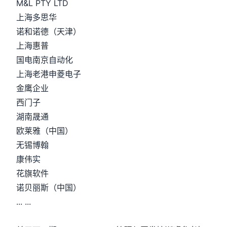
M&L PTY LTD
上海多思华
诺和诺德（天津）
上海惠普
国电南京自动化
上海老港申菱电子
金鹰企业
西门子
湖南晟通
欧莱雅（中国）
无锡博翰
康伟实
花旗软件
诺贝丽斯（中国）
... ...