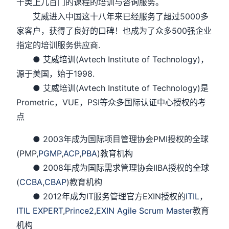
十类上几百门的课程的培训与咨询服务。
艾威进入中国这十八年来已经服务了超过5000多
家客户，获得了良好的口碑！也成为了众多500强企业
指定的培训服务供应商.
● 艾威培训(Avtech Institute of Technology)，
源于美国，始于1998.
● 艾威培训(Avtech Institute of Technology)是
Prometric，VUE，PSI等众多国际认证中心授权的考
点
● 2003年成为国际项目管理协会PMI授权的全球
(PMP,
PGMP
,
ACP
,
PBA
)教育机构
● 2008年成为国际需求管理协会IIBA授权的全球
(
CCBA
,
CBAP
)教育机构
● 2012年成为IT服务管理官方EXIN授权的
ITIL
，
ITIL EXPERT
,
Prince2
,
EXIN Agile Scrum Master
教育
机构