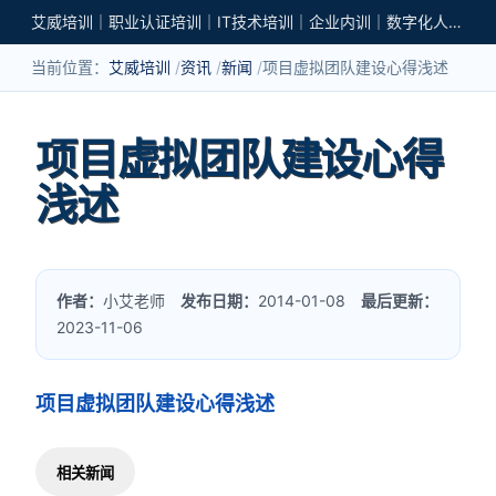
艾威培训｜职业认证培训｜IT技术培训｜企业内训｜数字化人才培养
当前位置：
艾威培训
资讯
新闻
项目虚拟团队建设心得浅述
项目虚拟团队建设心得
浅述
作者：
小艾老师
发布日期：
2014-01-08
最后更新：
2023-11-06
项目虚拟团队建设心得浅述
相关新闻