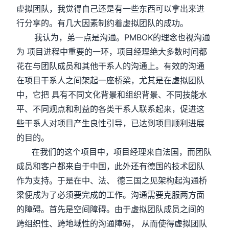
虚拟团队，我觉得自己还是有一些东西可以拿出来进
行分享的。有几大因素制约着虚拟团队的成功。
我认为，弟一点是沟通。PMBOK的理念也视沟通
为 项目进程中重要的一环，项目经理绝大多数时间都
花在与团队成员和其他干系人的沟通上。有效的沟通
在项目干系人之间架起一座桥梁，尤其是在虚拟团队
中，它把 具有不同文化背景和组织背景、不同技能水
平、不同观点和利益的各类干系人联系起来，促进这
些干系人对项目产生良性引导，已达到项目顺利进展
的目的。
在我们的这个项目中，项目经理来自法国，而团队
成员和客户都来自于中国，此外还有德国的技术团队
作为支持。于是在中、法、 德三国之见架构起沟通桥
梁便成为了必须要完成的工作。沟通需要克服两方面
的障碍。首先是空间障碍。由于虚拟团队成员之间的
跨组织性、跨地域性的沟通障碍， 从而使得虚拟团队