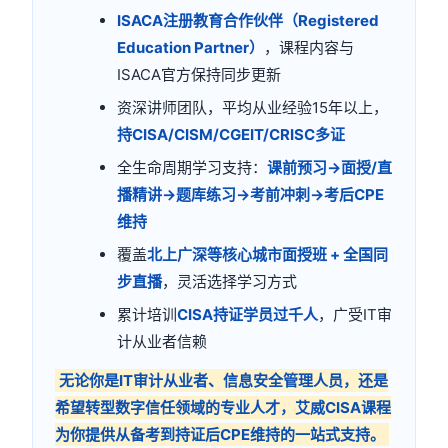
ISACA注册教育合作伙伴（Registered
Education Partner）
，课程内容与
ISACA官方保持同步更新
资深讲师团队，平均从业经验15年以上，
持CISA/CISM/CGEIT/CRISC多证
全生命周期学习支持：
课前预习→面授/直
播精讲→题库练习→考前冲刺→考后CPE
维持
覆盖
北上广深等核心城市面授班 + 全国同
步直播
，灵活选择学习方式
累计培训
CISA持证学员过千人
，广受IT审
计从业者信赖
无论你是IT审计从业者、信息安全管理人员，还是
希望转型数字信任领域的专业人才，艾威CISA课程
为你提供从备考到持证后CPE维持的一站式支持。