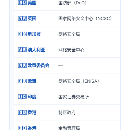
🇺🇸 美国
国防部（DoD）
信
🇬🇧 英国
国家网络安全中心（NCSC）
G
🇸🇬 新加坡
网络安全局
企
🇦🇺 澳大利亚
网络安全中心
I
🇪🇺 欧盟委员会
—
I
🇪🇺 欧盟
网络安全局（ENISA）
入
🇮🇳 印度
国家证券交易所
C
🇭🇰 香港
特区政府
优
🇭🇰 香港
金融管理局
E