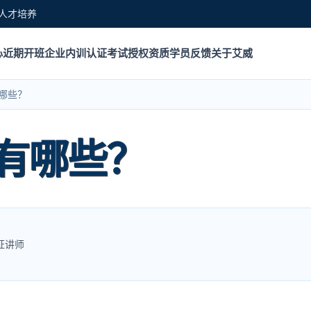
人才培养
心
近期开班
企业内训
认证考试
授权资质
学员反馈
关于艾威
哪些？
有哪些？
认证讲师