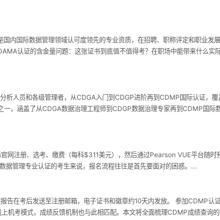
DMP是国内国际数据管理领域认可度领先的专业资质，在招聘、职称评定和职业发
DAMA认证的含金量问题：这张证书到底值不值得考？在职场中能带来什么实
务分析人员和各级管理者，从CDGA入门到CDGP进阶再到CDMP国际认证，
一，涵盖了从CDGA数据治理工程师到CDGP数据治理专家再到CDMP国
官网注册、选考、缴费（每科$311美元），然后通过Pearson VUE平台
fessional）数据管理专业认证的考生来说，报名流程往往是首先要面对的困惑。...
绩报告在考后发送至注册邮箱，电子证书和徽章约10天内发放。 参加CDMP认
认证，采用线上机考模式，成绩反馈机制也与此相匹配。本文将全面梳理CDMP成绩