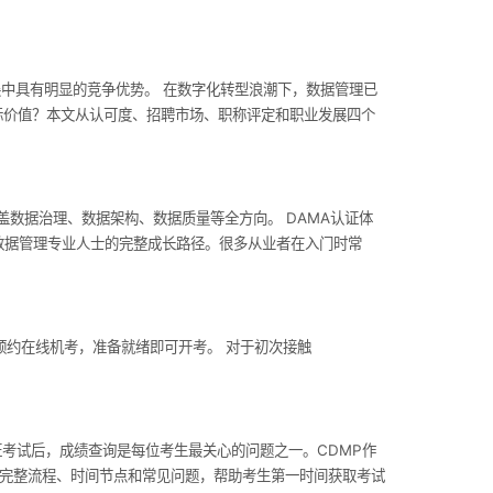
展中具有明显的竞争优势。 在数字化转型浪潮下，数据管理已
际价值？本文从认可度、招聘市场、职称评定和职业发展四个
覆盖数据治理、数据架构、数据质量等全方向。 DAMA认证体
际数据管理专业人士的完整成长路径。很多从业者在入门时常
随时预约在线机考，准备就绪即可开考。 对于初次接触
证考试后，成绩查询是每位考生最关心的问题之一。CDMP作
查询的完整流程、时间节点和常见问题，帮助考生第一时间获取考试