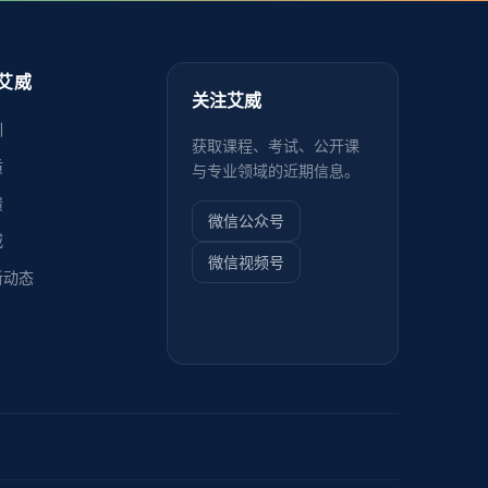
艾威
关注艾威
训
获取课程、考试、公开课
质
与专业领域的近期信息。
馈
微信公众号
威
微信视频号
新动态