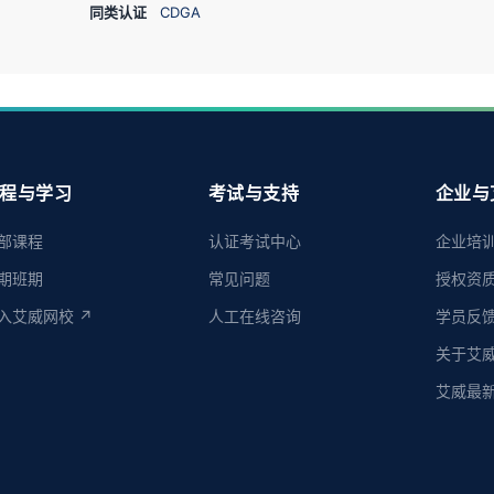
同类认证
CDGA
程与学习
考试与支持
企业与
部课程
认证考试中心
企业培
期班期
常见问题
授权资
入艾威网校 ↗
人工在线咨询
学员反
关于艾
艾威最