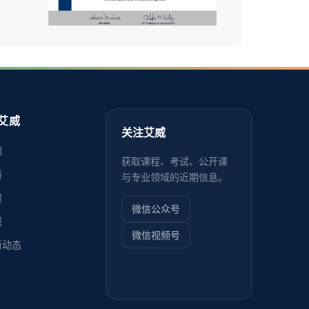
艾威
关注艾威
训
获取课程、考试、公开课
质
与专业领域的近期信息。
馈
微信公众号
威
微信视频号
新动态