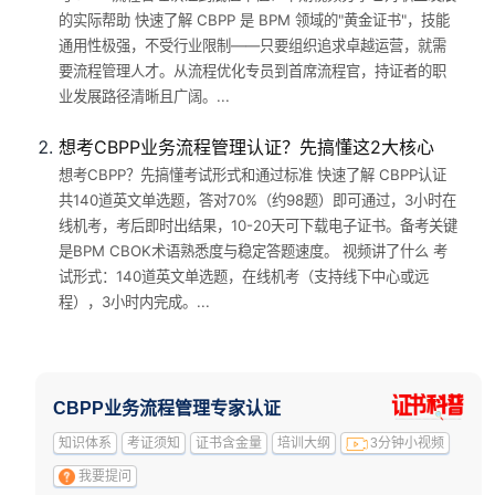
的实际帮助 快速了解 CBPP 是 BPM 领域的"黄金证书"，技能
通用性极强，不受行业限制——只要组织追求卓越运营，就需
要流程管理人才。从流程优化专员到首席流程官，持证者的职
业发展路径清晰且广阔。...
想考CBPP业务流程管理认证？先搞懂这2大核心
想考CBPP？先搞懂考试形式和通过标准 快速了解 CBPP认证
共140道英文单选题，答对70%（约98题）即可通过，3小时在
线机考，考后即时出结果，10-20天可下载电子证书。备考关键
是BPM CBOK术语熟悉度与稳定答题速度。 视频讲了什么 考
试形式：140道英文单选题，在线机考（支持线下中心或远
程），3小时内完成。...
CBPP业务流程管理专家认证
知识体系
考证须知
证书含金量
培训大纲
3分钟小视频
我要提问