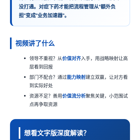
没打通。对症下药才能把流程管理从"额外负
担"变成"业务加速器"。
视频讲了什么
领导不重视？从
价值对齐
入手，用战略映射让高
层看到回报
部门不配合？通过
能力映射
建立双赢，让对方看
到实际好处
资源不足？善用
价值流分析
聚焦关键，小范围试
点再争取资源
想看文字版深度解读？