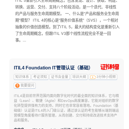
ITIL 5重新引入生命周期概念，包含发现、设计、获取、构建、
转换、运营、交付、支持八个阶段活动，是一个迭代、非线性
的产品与服务生命周期模型。 一、什么是"产品和服务全生命周
期"模型？ ITIL 4的核心是"服务价值系统"（SVS），一个相对
抽象的价值创造模型。到了ITIL 5，最大的结构变化是重新引入
了生命周期概念，但跟ITIL V3那个线性流程完全不是一回
事。...
ITIL4 Foundation IT管理认证（基础）
知识体系
考证须知
证书含金量
培训大纲
3分钟小视频
我要提问
ITIL4是目前世界范围内面向数字化时代的最全面的知识体系，它与精
益（Lean）、敏捷（Agile）和DevOps高度兼容，它能对组织的数字
化转型提供强有力的支持，同时它也非常容易落地。Foundation（基
础级）认证是ITIL4的入门级认证，通过该认证的考生能够从端到端运
营模型角度看待IT服务管理，从而创建、交付和持续改进技术支持产
品和服务。