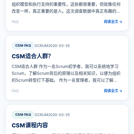
组织模型和执行支持的重要性，这些都很重要，但就像任何
改变一样，真正重要的是人。这次调查数据中真正有趣的
是，45%的Scrum管理者在他们的组织中推动变革和敏捷转
FAQ
阅读全文 →
型。这意味着Scrum Master不仅仅是“项目经理”角色的简单
替代。扩展——许多组织正在扩展其敏捷方法，这并不奇
怪。但只有一种扩展方法的思路似乎正在发生变化。 Scrum
Mas…
CSM·FAQ
SCRUM
2020-03-25
CSM适合人群？
CSM适合人群 作为一名Scrum初学者，我可以系统地学习
Scrum，了解Scrum背后的原理以及相关知识，以便为组织
的Scrum转型打下基础。 作为一名管理者，我可以了解
Scrum框架的工作方式，还可以从Bob那里学习组织转型的
FAQ
阅读全文 →
经验，以便引导我的组织开展Scrum转型，收获更大的价
值。 作为一名传统项目经理，我可以看到Scrum是如何工作
并生效的，以便更好得把Scrum应用到项目中。
CSM·FAQ
SCRUM
2020-03-25
CSM课程内容