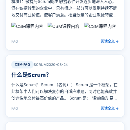
模块1：敏捷与Scrum概述 敏捷软件开发逐步地深入人心，
但在敏捷转型的企业中，只有很少一部分可以做到持续不断
地交付商业价值，使客户满意。相当数量的企业敏捷转型
后，效果并不理想，然而问题在哪儿呢？本次工作坊将会从
“道、法、术”的层面来解读敏捷，学员将不仅仅知道什么是
敏捷，还会了解为什么需要敏捷，敏捷的核心是什么，敏捷
会给企业带来什么好处。 Scrum作为敏捷软件开发的一种框
FAQ
阅读全文 →
架，很简单，但实现起来并…
CSM·FAQ
SCRUM
2020-03-24
什么是Scrum？
什么是Scrum？ Scrum （名词）： Scrum 是一个框架，在
此框架中人们可以解决复杂的自适应难题，同时也能高效并
创造性地交付最高价值的产品。 Scrum 是： 轻量级的 易于
理解的 难以精通的 Scrum 是一个框架，自上世纪 90 年代
FAQ
阅读全文 →
初以来，它就已经被应用于管理复杂产品的工作上。Scrum
并不是一种过程、技术或决定性方法。倒不如说，它是一个
框架，在此框架中您可以使用各种不同的过程和…