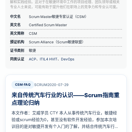
解和实践经验。这对于在敏捷环境中工作的项目经理、团队领导或相关
专业人士来说，可能有助于提升他们在职场上的竞争力和专业认可度。
中文名
Scrum Master敏捷专家认证（CSM）
英文名
Certified Scrum Master
英文简称
CSM
颁证机构
Scrum Alliance（Scrum敏捷联盟）
证书类别
敏捷
同类认证
ACP
、
ITIL4 HVIT
、
DevOps
CSM·FAQ
SCRUM
2020-07-29
来自传统汽车行业的认识——Scrum指南重
点理论归纳
本文作者：艾威学员 CTY 本人从事传统汽车行业，敏捷经
验或scrum经验为0，甚至没有软件开发经验，参加本次培
训目的是对敏捷开发有个入门的了解，并结合传统汽车行业