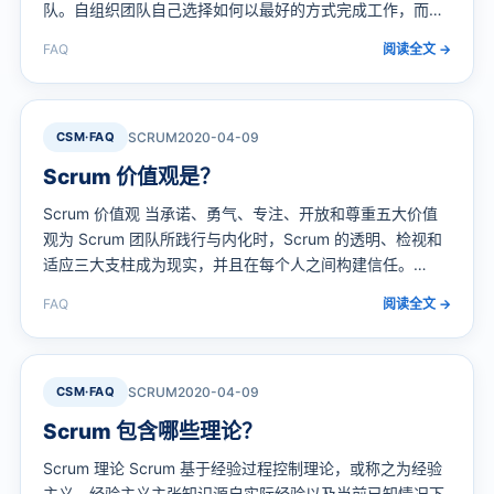
队。自组织团队自己选择如何以最好的方式完成工作，而不
是由团队之外的人来指导。跨职能团队拥有完成工作所需的
FAQ
阅读全文 →
全部技能，不需要依赖团队之外的人。Scrum 团队模式仍是
设计用来提供最佳的灵活性、创造力和生产力。Scrum 团队
（自身）已经证明，对于所有之前所述 Scrum…
CSM·FAQ
SCRUM
2020-04-09
Scrum 价值观是？
Scrum 价值观 当承诺、勇气、专注、开放和尊重五大价值
观为 Scrum 团队所践行与内化时，Scrum 的透明、检视和
适应三大支柱成为现实，并且在每个人之间构建信任。
Scrum 团队成员通过 Scrum 的角色、事件和工件来学习和
FAQ
阅读全文 →
探索这些价值观。 Scrum 的成功应用取决于人们变得更为
精通践行五项价值观。人们致力于实现 Scrum 团队的目
标。Scrum 团队成员有勇气去做正确的事并处理那些…
CSM·FAQ
SCRUM
2020-04-09
Scrum 包含哪些理论？
Scrum 理论 Scrum 基于经验过程控制理论，或称之为经验
主义。经验主义主张知识源自实际经验以及当前已知情况下