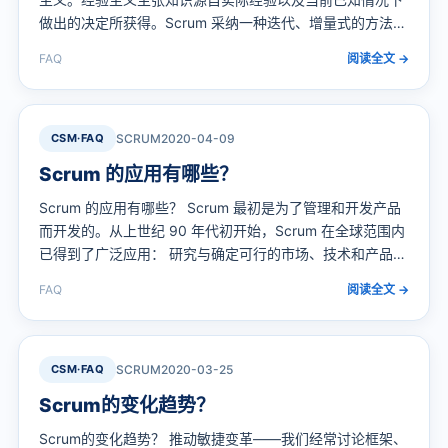
做出的决定所获得。Scrum 采纳一种迭代、增量式的方法来
优化对未来的预测和控制风险。 透明、检视和适应是经验过
FAQ
阅读全文 →
程控制的三大支柱，支撑起每一个经验过程的实施。 透明
过程中的关键环节对于那些对产出负责的人必须是显而易见
的。要拥有透明，就要为这些关键环节制定统一的标准，这
样所有留意这些…
CSM·FAQ
SCRUM
2020-04-09
Scrum 的应用有哪些？
Scrum 的应用有哪些？ Scrum 最初是为了管理和开发产品
而开发的。从上世纪 90 年代初开始，Scrum 在全球范围内
已得到了广泛应用： 研究与确定可行的市场、技术和产品能
力； 开发产品和增强功能； 每天频繁多次发布产品和增强
FAQ
阅读全文 →
功能； 为产品使用开发与支持云（在线、安全、按需）和其
他运行环境；以及，支持和更新产品。； Scrum 已被用于
开发软件、硬件、嵌入式软件、交互功能网络、自动驾驶、
学…
CSM·FAQ
SCRUM
2020-03-25
Scrum的变化趋势？
Scrum的变化趋势？ 推动敏捷变革——我们经常讨论框架、