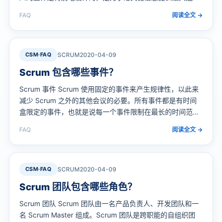
化，因此每个人对工件都需要有相同的理解。 产品待办列表
FAQ
阅读全文 →
产品待办列表是一份涵盖产品中已知所需每项内容的有序列
表，它是产品需求变动的唯一来源。产品负责人负责管理产
品待办列表的内容、可用性和排序。 产品待办列表永远是不
完整的。最早…
CSM·FAQ
SCRUM
2020-04-09
Scrum 包含哪些事件？
Scrum 事件 Scrum 使用固定的事件来产生规律性，以此来
减少 Scrum 之外的其他会议的必要。所有事件都是有时间
盒限定的事件，也就是说每一个事件限制在最长的时间范围
内。一旦 Sprint 开始，它的持续时间是规定的，不能缩短或
FAQ
阅读全文 →
延长。而其他事件则可以在该事件的目标达成之后可以立即
终止，如此确保时间被适当地使用而不会造成过程中的浪
费。 Sprint 除了本身作为一个事件以外，它还是其他所有
事…
CSM·FAQ
SCRUM
2020-04-09
Scrum 团队包含哪些角色？
Scrum 团队 Scrum 团队由一名产品负责人、开发团队和一
名 Scrum Master 组成。Scrum 团队是跨职能的自组织团