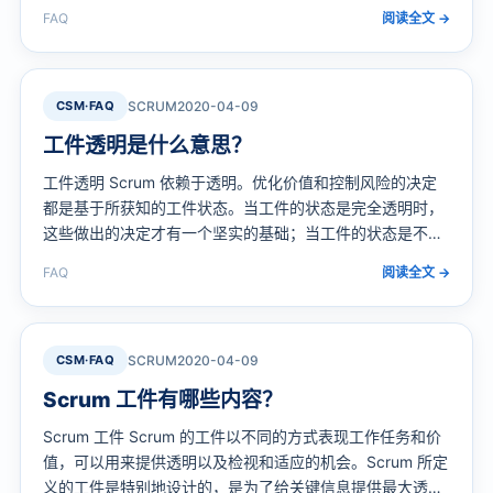
的开发流程做一定的思考，因为现在汽车上也会涉及到越来
FAQ
阅读全文 →
越多的软件。 以下是看完Scrum指南后自己归纳的重点（理
解还是更多基于理论层面）： Scrum是一个框架 ，用于开
发 交付 持续支持复杂产品的，在此框架中人们可以解决复
杂的自适应难题…
CSM·FAQ
SCRUM
2020-04-09
工件透明是什么意思？
工件透明 Scrum 依赖于透明。优化价值和控制风险的决定
都是基于所获知的工件状态。当工件的状态是完全透明时，
这些做出的决定才有一个坚实的基础；当工件的状态是不完
全透明时，这些做出的决定就会有瑕疵，而价值也可能因此
FAQ
阅读全文 →
遭受损失，同时风险也可能会因此而增加。 Scrum Master
必须和产品负责人、开发团队和其他相关人员一起合作，以
确保所有工件都是完全透明的。有些实践就是为应对不完全
透明的状态而生的…
CSM·FAQ
SCRUM
2020-04-09
Scrum 工件有哪些内容？
Scrum 工件 Scrum 的工件以不同的方式表现工作任务和价
值，可以用来提供透明以及检视和适应的机会。Scrum 所定
义的工件是特别地设计的，是为了给关键信息提供最大透明