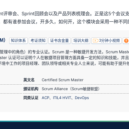
nt
评审会、
Sprint
回顾会以及产品列表梳理会。正是这
5
个会议
，都有谁参加会议，开多久，如何开，这个模块会采用一种不同
SM）
知识体系
考证须知
证书含金量
培训大纲
3分钟小视频
敏捷项目管理中的角色）的专业认证。Scrum 是一种敏捷开发方法，Scrum Mast
m Master 认证可以证明个人在敏捷项目管理方面具备一定的知识和技能，并
捷环境中工作的项目经理、团队领导或相关专业人士来说，可能有助于提升
英文名
Certified Scrum Master
颁证机构
Scrum Alliance（Scrum敏捷联盟）
同类认证
ACP
、
ITIL4 HVIT
、
DevOps