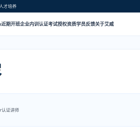
人才培养
心
近期开班
企业内训
认证考试
授权资质
学员反馈
关于艾威
容
ter认证讲师