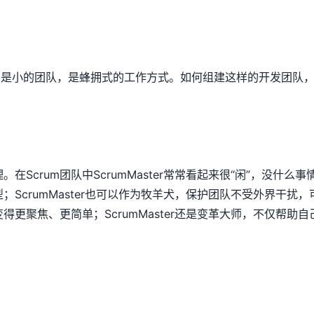
，是小的团队，是蜂拥式的工作方式。如何组建这样的开发团队
理。在
Scrum
团队中
ScrumMaster
常常看起来很
“
闲
”
，没什么事
型；
ScrumMaster
也可以作为牧羊犬，保护团队不受外界干扰，
变得更聚焦、更简单；
ScrumMaster
还是变革大师，不仅帮助自