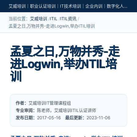
艾威培训｜职业认证培训｜IT技术培训｜企业内训｜数字化人才培养
当前位置：
艾威培训
ITIL
ITIL资讯
孟夏之日,万物并秀-走进Logwin,举办ITIL培训
孟夏之日,万物并秀-走
进Logwin,举办ITIL培
训
作者：
艾威培训IT管理课程组
专业审阅：
陈老师，艾威培训ITIL认证讲师
发布日期：
2017-05-16
最后更新：
2023-11-06