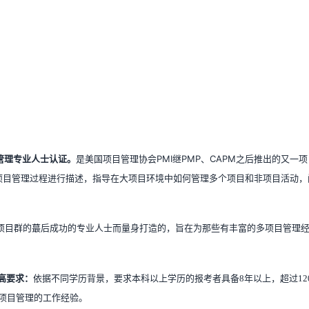
项目集管理专业人士认证。
是美国项目管理协会PMI继PMP、CAPM之后推出的又
项目管理过程进行描述，指导在大项目环境中如何管理多个项目和非项目活动，阐
项目群的蕞后成功的专业人士而量身打造的，旨在为那些有丰富的多项目管理经
高要求：
依据不同学历背景，要求本科以上学历的报考者具备8年以上，超过12
杂项目管理的工作经验。