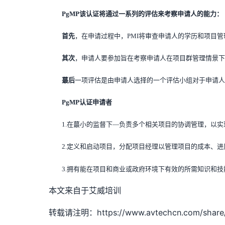
PgMP该认证将通过一系列的评估来考察申请人的能力：
首先
，在申请过程中，PMI将审查申请人的学历和项目
其次
，申请人要参加旨在考察申请人在项目群管理情景
蕞后
一项评估是由申请人选择的一个评估小组对于申请人
PgMP认证申请者
1.在蕞小的监督下—负责多个相关项目的协调管理，以实
2.定义和启动项目，分配项目经理以管理项目的成本、进
3.拥有能在项目和商业或政府环境下有效的所需知识和技
本文来自于艾威培训
转载请注明：https://www.avtechcn.com/share/