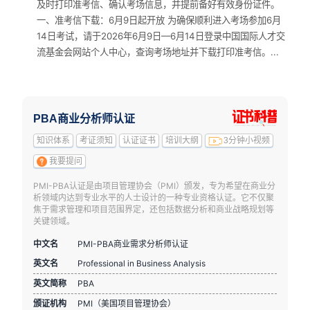
及时打印准考信、确认考场信息，并提前备好有效身份证件。
一、准考信下载：6月9日起开放 为确保顺利进入考场参加6月
14日考试，请于2026年6月9日—6月14日登录中国国际人才交
流基金会网站个人中心，查询考场地址并下载打印准考信。...
PBA商业分析师认证
知识体系
考证须知
认证证书
培训大纲
3分钟小视频
我要提问
PMI-PBA认证是由项目管理协会（PMI）颁发，专为希望在商业分
析领域内达到专业水平的人士设计的一种专业资格认证。它不仅聚
焦于需求管理和项目范围界定，还包括数据分析和商业战略规划等
关键领域。
中文名
PMI-PBA商业需求分析师认证
英文名
Professional in Business Analysis
英文简称
PBA
颁证机构
PMI（美国项目管理协会）