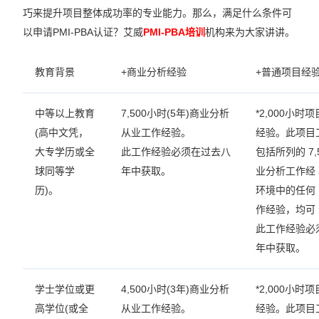
巧来提升项目整体成功率的专业能力。那么，满足什么条件可
以申请PMI-PBA认证？艾威
PMI-PBA培训
机构来为大家讲讲。
教育背景
+商业分析经验
+普通项目经
中等以上教育
7,500小时(5年)商业分析
*2,000小时
(高中文凭，
从业工作经验。
经验。此项目
大专学历或全
此工作经验必须在过去八
包括所列的 7,
球同等学
年中获取。
业分析工作经
历)。
环境中的任何
作经验，均可
此工作经验必
年中获取。
学士学位或更
4,500小时(3年)商业分析
*2,000小时
高学位(或全
从业工作经验。
经验。此项目