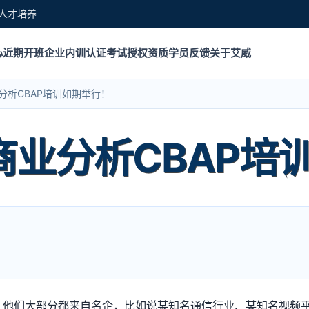
人才培养
心
近期开班
企业内训
认证考试
授权资质
学员反馈
关于艾威
业分析CBAP培训如期举行！
月商业分析CBAP
播啦！他们大部分都来自名企，比如说某知名通信行业、某知名视频