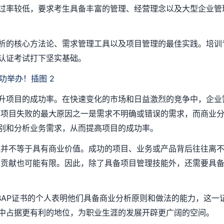
通过率较低，要求考生具备丰富的管理、经营理念以及大型企业
分析的核心方法论、需求管理工具以及项目管理的最佳实践。培
P认证考试打下坚实基础。
提升项目的成功率。在快速变化的市场和日益激烈的竞争中，企
，项目失败的最大原因之一是需求不明确或错误的需求，而商业
识别和分析业务需求，从而提高项目的成功率。
并不等于具有商业价值。成功的项目、业务或产品背后往往离不
的贡献也可能有限。因此，除了具备项目管理技能外，还需要具
CBAP证书的个人表明他们具备商业分析原则和做法的能力，这
争中占据更有利的地位，为职业生涯的发展开辟更广阔的空间。