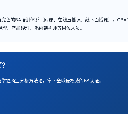
拥有完善的BA培训体系（网课、在线直播课、线下面授课）。CB
经理、产品经理、系统架构师等岗位人员。
师？
系统掌握商业分析方法论，拿下全球最权威的BA认证。