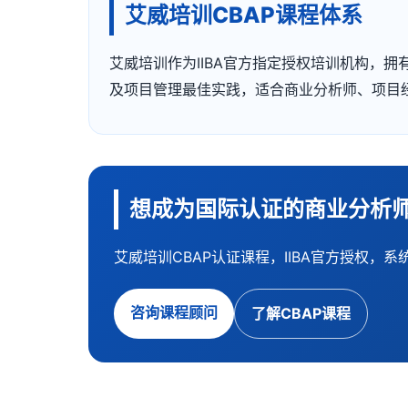
艾威培训CBAP课程体系
艾威培训作为IIBA官方指定授权培训机构，
及项目管理最佳实践，适合商业分析师、项目
想成为国际认证的商业分析
艾威培训CBAP认证课程，IIBA官方授权，
咨询课程顾问
了解CBAP课程