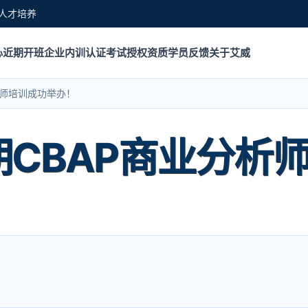
人才培养
心
近期开班
企业内训
认证考试
授权资质
学员反馈
关于艾威
析师培训成功举办！
期CBAP商业分析