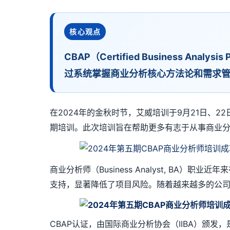
核心观点
CBAP（Certified Business 
过系统掌握商业分析核心方法论和需求
在2024年的金秋时节，艾威培训于9月21日、22日以及10月
期培训。此次培训旨在帮助更多有志于从事商业分
商业分析师（Business Analyst, B
支持，显著降低了项目风险。随着越来越多的公
CBAP认证，由国际商业分析协会（IIBA）颁