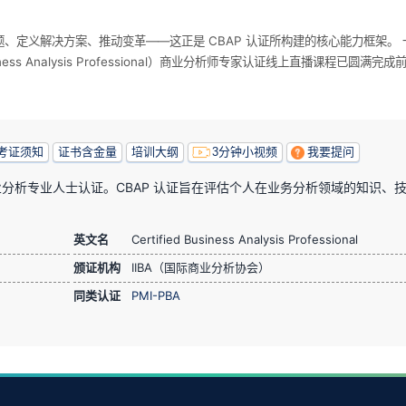
、定义解决方案、推动变革——这正是 CBAP 认证所构建的核心能力框架。 一、
ness Analysis Professional）商业分析师专家认证线上直播课程已圆满完成
考证须知
证书含金量
培训大纲
3分钟小视频
我要提问
商业分析专业人士认证。CBAP 认证旨在评估个人在业务分析领域的知识、
。
英文名
Certified Business Analysis Professional
颁证机构
IIBA（国际商业分析协会）
同类认证
PMI-PBA