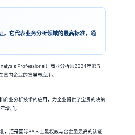
威商业分析师认证。它代表业务分析领域的最高标准，通
ysis Professional）商业分析师2024年第五
析在国内企业的发展与应用。
统分析和商业分析技术的应用，为企业提供了宝贵的决策
逐年增加。
标准，还是国际BA人士最权威与含金量最高的认证