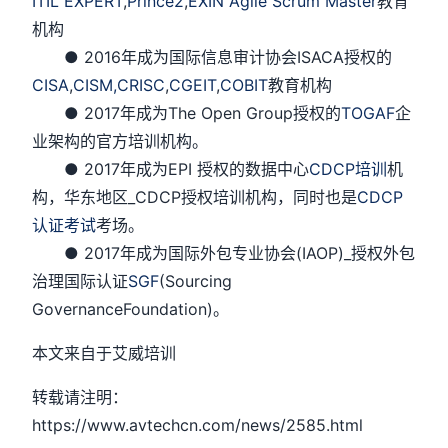
ITIL EXPERT
,
Prince2
,
EXIN Agile Scrum Master
教育
机构
● 2016年成为国际信息审计协会ISACA授权的
CISA
,
CISM,
CRISC
,
CGEIT
,
COBIT
教育机构
● 2017年成为The Open Group授权的
TOGAF
企
业架构的官方培训机构。
● 2017年成为EPI 授权的数据中心
CDCP培训
机
构，华东地区_CDCP授权培训机构，同时也是
CDCP
认证考试
考场。
● 2017年成为国际外包专业协会(IAOP)_授权外包
治理国际认证
SGF
(Sourcing
GovernanceFoundation)。
本文来自于艾威培训
转载请注明：
https://www.avtechcn.com/news/2585.html