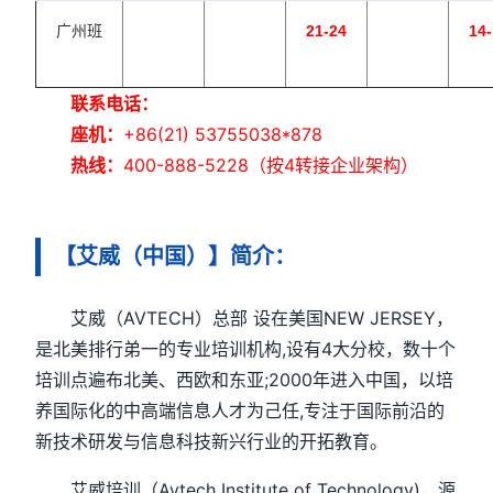
广州班
21-24
14
联系电话：
座机：
+86(21) 53755038*878
热线：
400-888-5228（按4转接企业架构）
【艾威（中国）】简介：
艾威（AVTECH）总部 设在美国NEW JERSEY，
是北美排行弟一的专业培训机构,设有4大分校，数十个
培训点遍布北美、西欧和东亚;2000年进入中国，以培
养国际化的中高端信息人才为己任,专注于国际前沿的
新技术研发与信息科技新兴行业的开拓教育。
艾威培训（Avtech Institute of Technology)，源