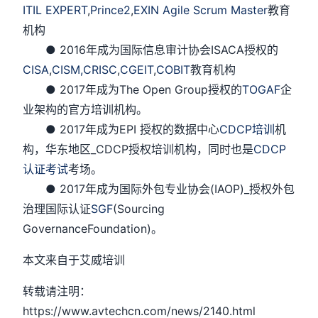
ITIL EXPERT
,
Prince2
,
EXIN Agile Scrum Master
教育
机构
● 2016年成为国际信息审计协会ISACA授权的
CISA
,
CISM,
CRISC
,
CGEIT
,
COBIT
教育机构
● 2017年成为The Open Group授权的
TOGAF
企
业架构的官方培训机构。
● 2017年成为EPI 授权的数据中心
CDCP培训
机
构，华东地区_CDCP授权培训机构，同时也是
CDCP
认证考试
考场。
● 2017年成为国际外包专业协会(IAOP)_授权外包
治理国际认证
SGF
(Sourcing
GovernanceFoundation)。
本文来自于艾威培训
转载请注明：
https://www.avtechcn.com/news/2140.html