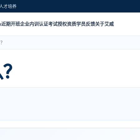
人才培养
心
近期开班
企业内训
认证考试
授权资质
学员反馈
关于艾威
么？
么？