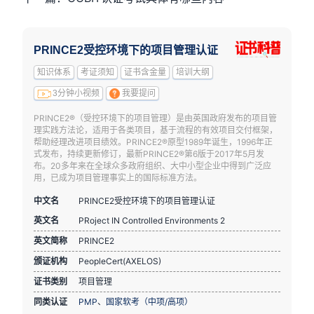
PRINCE2受控环境下的项目管理认证
知识体系
考证须知
证书含金量
培训大纲
3分钟小视频
我要提问
PRINCE2®（受控环境下的项目管理）是由英国政府发布的项目管
理实践方法论，适用于各类项目，基于流程的有效项目交付框架，
帮助经理改进项目绩效。PRINCE2®原型1989年诞生，1996年正
式发布，持续更新修订，最新PRINCE2®第6版于2017年5月发
布。20多年来在全球众多政府组织、大中小型企业中得到广泛应
用，已成为项目管理事实上的国际标准方法。
中文名
PRINCE2受控环境下的项目管理认证
英文名
PRoject IN Controlled Environments 2
英文简称
PRINCE2
颁证机构
PeopleCert(AXELOS)
证书类别
项目管理
同类认证
PMP
、
国家软考（中项/高项）