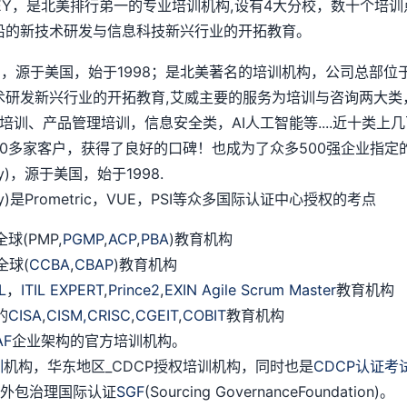
SEY，是北美排行弟一的专业培训机构,设有4大分校，数十个培训
沿的新技术研发与信息科技新兴行业的开拓教育。
chnology)，源于美国，始于1998；是北美著名的培训机构，公
术研发新兴行业的开拓教育,艾威主要的服务为培训与咨询两大类
培训、产品管理培训，信息安全类，AI人工智能等....近十类
多家客户，获得了良好的口碑！也成为了众多500强企业指定的
logy)，源于美国，始于1998.
ology)是Prometric，VUE，PSI等众多国际认证中心授权的考点
(PMP,
PGMP
,
ACP
,
PBA
)教育机构
全球(
CCBA
,
CBAP
)教育机构
IL
，
ITIL EXPERT
,
Prince2
,
EXIN Agile Scrum Master
教育机构
的
CISA
,
CISM,
CRISC
,
CGEIT
,
COBIT
教育机构
AF
企业架构的官方培训机构。
训
机构，华东地区_CDCP授权培训机构，同时也是
CDCP认证考
授权外包治理国际认证
SGF
(Sourcing GovernanceFoundation)。