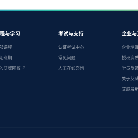
程与学习
考试与支持
企业与
部课程
认证考试中心
企业培
期班期
常见问题
授权资
入艾威网校 ↗
人工在线咨询
学员反
关于艾
艾威最