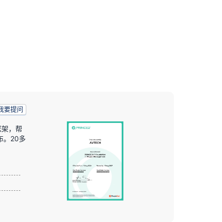
我要提问
框架，帮
布。20多