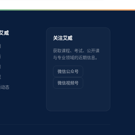
艾威
关注艾威
训
获取课程、考试、公开课
质
与专业领域的近期信息。
馈
微信公众号
威
微信视频号
新动态