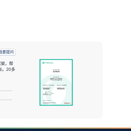
我要提问
框架，帮
布。20多