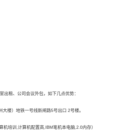
室出租、公司会议外包，如下几点优势：
大楼）地铁一号线新闸路5号出口 2号楼。
培训,计算机配置高,IBM笔机本电脑,2.0内存）