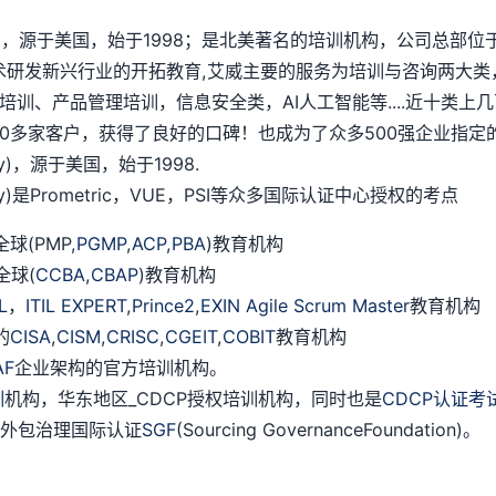
chnology)，源于美国，始于1998；是北美著名的培训机构，公
术研发新兴行业的开拓教育,艾威主要的服务为培训与咨询两大类
培训、产品管理培训，信息安全类，AI人工智能等....近十类
多家客户，获得了良好的口碑！也成为了众多500强企业指定的
logy)，源于美国，始于1998.
ology)是Prometric，VUE，PSI等众多国际认证中心授权的考点
(PMP,
PGMP
,
ACP
,
PBA
)教育机构
全球(
CCBA
,
CBAP
)教育机构
IL
，
ITIL EXPERT
,
Prince2
,
EXIN Agile Scrum Master
教育机构
的
CISA
,
CISM,
CRISC
,
CGEIT
,
COBIT
教育机构
AF
企业架构的官方培训机构。
训
机构，华东地区_CDCP授权培训机构，同时也是
CDCP认证考
授权外包治理国际认证
SGF
(Sourcing GovernanceFoundation)。