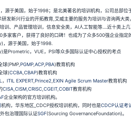
chnology)，源于美国，始于1998；是北美著名的培训机构，公
术研发新兴行业的开拓教育,艾威主要的服务为培训与咨询两大类
培训、产品管理培训，信息安全类，AI人工智能等....近十类
多家客户，获得了良好的口碑！也成为了众多500强企业指定的
logy)，源于美国，始于1998.
ology)是Prometric，VUE，PSI等众多国际认证中心授权的考点
(PMP,
PGMP
,
ACP
,
PBA
)教育机构
全球(
CCBA
,
CBAP
)教育机构
IL
，
ITIL EXPERT
,
Prince2
,
EXIN Agile Scrum Master
教育机构
的
CISA
,
CISM,
CRISC
,
CGEIT
,
COBIT
教育机构
AF
企业架构的官方培训机构。
训
机构，华东地区_CDCP授权培训机构，同时也是
CDCP认证考
授权外包治理国际认证
SGF
(Sourcing GovernanceFoundation)。