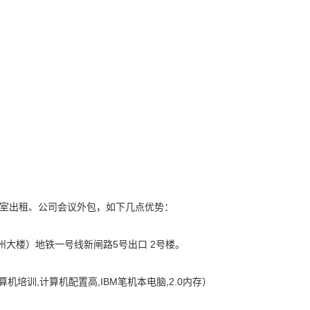
室出租、公司会议外包，如下几点优势：
大楼）地铁一号线新闸路5号出口 2号楼。
培训,计算机配置高,IBM笔机本电脑,2.0内存）