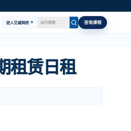
咨询课程
进入艾威网校 ↗
期租赁日租