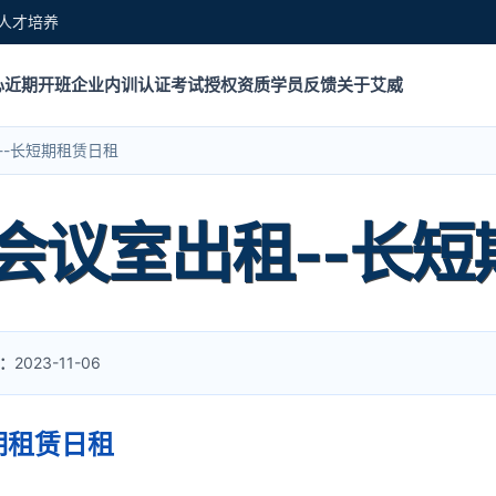
人才培养
心
近期开班
企业内训
认证考试
授权资质
学员反馈
关于艾威
--长短期租赁日租
会议室出租--长短
：
2023-11-06
期租赁日租