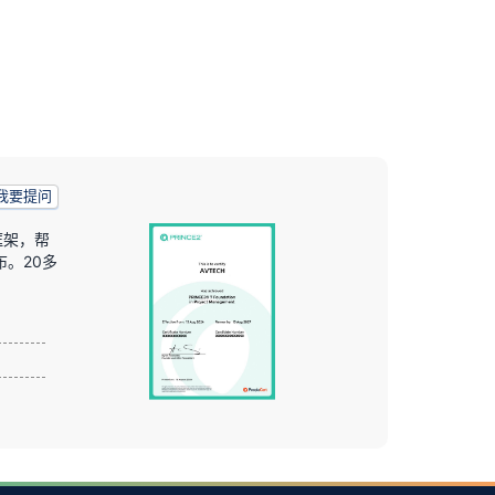
我要提问
框架，帮
布。20多