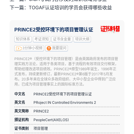
下一篇：TOGAF认证培训的学员会获得哪些收益
PRINCE2受控环境下的项目管理认证
知识体系
考证须知
证书含金量
培训大纲
3分钟小视频
我要提问
PRINCE2®（受控环境下的项目管理）是由英国政府发布的项目管
理实践方法论，适用于各类项目，基于流程的有效项目交付框架，
帮助经理改进项目绩效。PRINCE2®原型1989年诞生，1996年正
式发布，持续更新修订，最新PRINCE2®第6版于2017年5月发
布。20多年来在全球众多政府组织、大中小型企业中得到广泛应
用，已成为项目管理事实上的国际标准方法。
中文名
PRINCE2受控环境下的项目管理认证
英文名
PRoject IN Controlled Environments 2
英文简称
PRINCE2
颁证机构
PeopleCert(AXELOS)
证书类别
项目管理