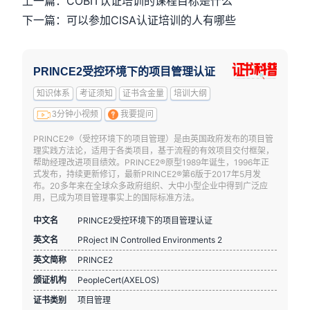
上一篇：COBIT认证培训的课程目标是什么
下一篇：可以参加CISA认证培训的人有哪些
PRINCE2受控环境下的项目管理认证
知识体系
考证须知
证书含金量
培训大纲
3分钟小视频
我要提问
PRINCE2®（受控环境下的项目管理）是由英国政府发布的项目管
理实践方法论，适用于各类项目，基于流程的有效项目交付框架，
帮助经理改进项目绩效。PRINCE2®原型1989年诞生，1996年正
式发布，持续更新修订，最新PRINCE2®第6版于2017年5月发
布。20多年来在全球众多政府组织、大中小型企业中得到广泛应
用，已成为项目管理事实上的国际标准方法。
中文名
PRINCE2受控环境下的项目管理认证
英文名
PRoject IN Controlled Environments 2
英文简称
PRINCE2
颁证机构
PeopleCert(AXELOS)
证书类别
项目管理