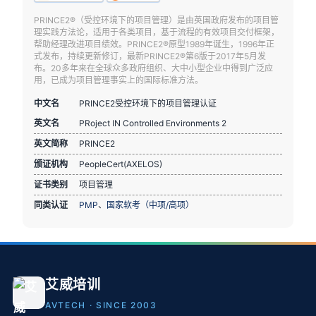
PRINCE2®（受控环境下的项目管理）是由英国政府发布的项目管
理实践方法论，适用于各类项目，基于流程的有效项目交付框架，
帮助经理改进项目绩效。PRINCE2®原型1989年诞生，1996年正
式发布，持续更新修订，最新PRINCE2®第6版于2017年5月发
布。20多年来在全球众多政府组织、大中小型企业中得到广泛应
用，已成为项目管理事实上的国际标准方法。
中文名
PRINCE2受控环境下的项目管理认证
英文名
PRoject IN Controlled Environments 2
英文简称
PRINCE2
颁证机构
PeopleCert(AXELOS)
证书类别
项目管理
同类认证
PMP
、
国家软考（中项/高项）
艾威培训
AVTECH · SINCE 2003